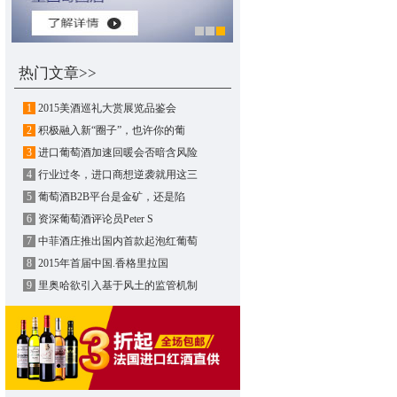
热门文章>>
1
2015美酒巡礼大赏展览品鉴会
2
积极融入新“圈子”，也许你的葡
3
进口葡萄酒加速回暖会否暗含风险
4
行业过冬，进口商想逆袭就用这三
5
葡萄酒B2B平台是金矿，还是陷
6
资深葡萄酒评论员Peter S
7
中菲酒庄推出国内首款起泡红葡萄
8
2015年首届中国.香格里拉国
9
里奥哈欲引入基于风土的监管机制