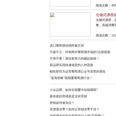
阅读次数：409
仓储式酒窖
仓储式酒窖，
整、高端消费
阅读次数：241
进口葡萄酒动销终极五招
不破不立：经销商对葡萄酒市场的3点新探索
不得不看！酒业新势力的崛起秘籍！
新品牌实现快速铺货的八种思路
献给那些为运营葡萄酒公众号发愁的朋友
“蓝海策略”能颠覆葡萄酒行业！
小众品牌，如何在颠覆中站稳脚跟?
最有效的营销就是没有营销
营销如何做加法？
卖酒遇淡季？如何让营销淡季不淡？
传统酒水如何在包装设计上做“互联网+”