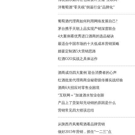
洋葡萄酒“零关税”倒逼行业“品牌化”
葡萄酒代理商如何利用网络发展自己?
茅台携手天朝上品实现产销深度联合
4大案例看优秀进口酒商的选品秘诀
最适合中国市场的十大低成本营销策略
婚宴定制酒5大营销思路
红酒O2O实战之具体运作
酒商成功四大案例 迎合消费者的心声
红酒批发代理商商业秘密级传播实战经验
酒商6大招应对零售业困境
“互联网＋”加速酒水智业创新
产品上了货架却无动销的原因是什么
营销常见四大错误总结
从陕西丹凤葡萄酒看品牌营销
做好2015年营销，抓住“一二三”点