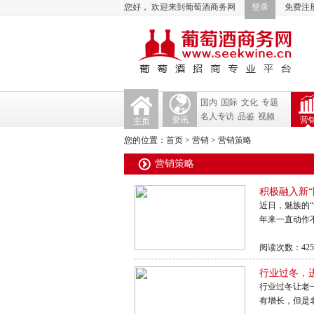
您好， 欢迎来到葡萄酒商务网
登录
免费注
国内
国际
文化
专题
名人专访
品鉴
视频
资讯
营
主页
您的位置：
首页
>
营销
>
营销策略
营销策略
积极融入新
近日，魅族的
年来一直动作不
阅读次数：425
行业过冬，
行业过冬让老
有增长，但是