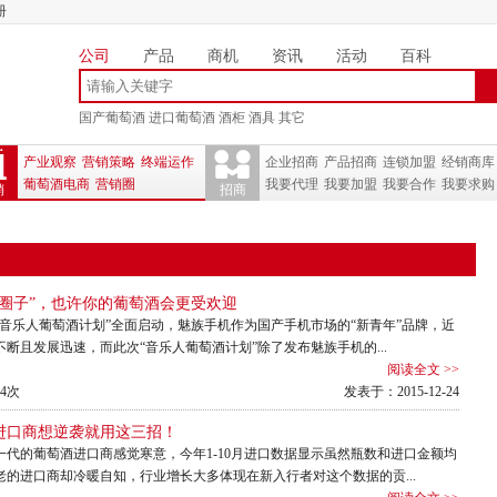
册
公司
产品
商机
资讯
活动
百科
国产葡萄酒
进口葡萄酒
酒柜
酒具
其它
产业观察
营销策略
终端运作
企业招商
产品招商
连锁加盟
经销商库
葡萄酒电商
营销圈
我要代理
我要加盟
我要合作
我要求购
销
招商
“圈子”，也许你的葡萄酒会更受欢迎
“音乐人葡萄酒计划”全面启动，魅族手机作为国产手机市场的“新青年”品牌，近
断且发展迅速，而此次“音乐人葡萄酒计划”除了发布魅族手机的...
阅读全文 >>
4次
发表于：2015-12-24
进口商想逆袭就用这三招！
一代的葡萄酒进口商感觉寒意，今年1-10月进口数据显示虽然瓶数和进口金额均
老的进口商却冷暖自知，行业增长大多体现在新入行者对这个数据的贡...