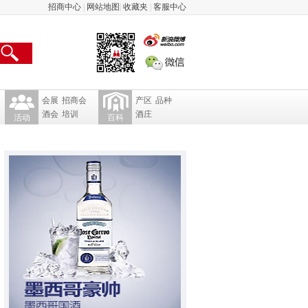
招商中心
|
网站地图
|
收藏夹
|
客服中心
会展
招商会
产区
品种
酒会
培训
酒庄
活动
百科