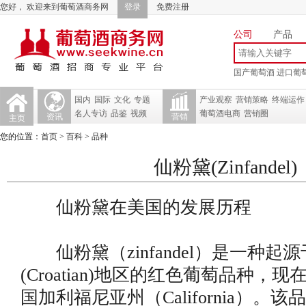
您好， 欢迎来到葡萄酒商务网
登录
免费注册
公司
产品
国产葡萄酒
进口葡
国内
国际
文化
专题
产业观察
营销策略
终端运作
名人专访
品鉴
视频
葡萄酒电商
营销圈
资讯
营销
主页
您的位置：
首页
>
百科
>
品种
仙粉黛(Zinfandel)
仙粉黛在美国的发展历程
仙粉黛（zinfandel）是一种起
(Croatian)地区的红色葡萄品种，
国加利福尼亚州（California）。