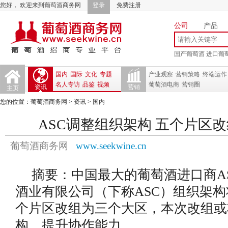
您好， 欢迎来到葡萄酒商务网
登录
免费注册
公司
产品
国产葡萄酒
进口葡
国内
国际
文化
专题
产业观察
营销策略
终端运作
名人专访
品鉴
视频
葡萄酒电商
营销圈
资讯
营销
主页
您的位置：
葡萄酒商务网
>
资讯
>
国内
ASC调整组织架构 五个片区
葡萄酒商务网
www.seekwine.cn
摘要：中国最大的葡萄酒进口商A
酒业有限公司（下称ASC）组织架
个片区改组为三个大区，本次改组或
构、提升协作能力。