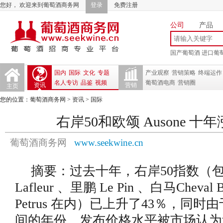
您好， 欢迎来到葡萄酒商务网
登录
免费注册
公司
产品
国产葡萄酒
进口葡
国内
国际
文化
专题
产业观察
营销策略
终端运作
名人专访
品鉴
视频
葡萄酒电商
营销圈
资讯
营销
主页
您的位置：
葡萄酒商务网
>
资讯
>
国际
右岸50和欧颂 Ausone 十
葡萄酒商务网
www.seekwine.cn
摘要：过去十年，右岸50指数（
Lafleur 、里鹏 Le Pin 、白马Cheval
Petrus 在内）已上升了43％，同时由于
间的年份，发布价格水平被市场认为