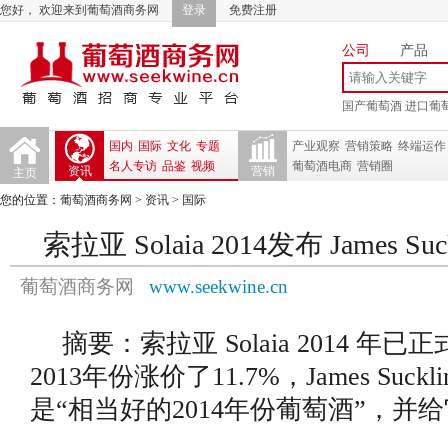
您好， 欢迎来到葡萄酒商务网
登录
免费注册
公司
产品
国产葡萄酒
进口葡
国内
国际
文化
专题
产业观察
营销策略
终端运作
名人专访
品鉴
视频
葡萄酒电商
营销圈
资讯
营销
主页
您的位置：
葡萄酒商务网
>
资讯
>
国际
索拉亚 Solaia 2014发布 James Su
葡萄酒商务网
www.seekwine.cn
摘要：索拉亚 Solaia 2014 年
2013年份涨价了11.7%，James Suck
是“相当好的2014年份葡萄酒”，并给