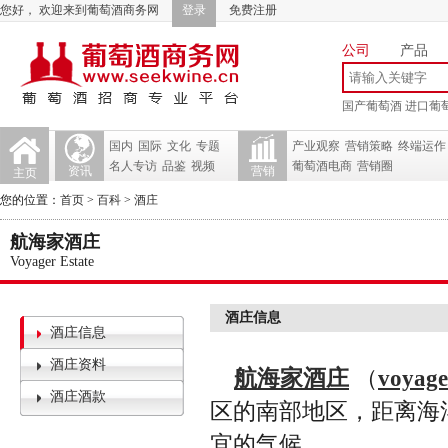
您好， 欢迎来到葡萄酒商务网
登录
免费注册
公司
产品
国产葡萄酒
进口葡
国内
国际
文化
专题
产业观察
营销策略
终端运作
名人专访
品鉴
视频
葡萄酒电商
营销圈
资讯
营销
主页
您的位置：
首页
>
百科
>
酒庄
航海家酒庄
Voyager Estate
酒庄信息
酒庄信息
酒庄资料
航海家酒庄
（
voyage
酒庄酒款
区的南部地区，距离海
宜的气候。